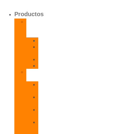
Productos
Calentadores
a
Gas
CETI
CPE
T
CADI
CAMI
Termos
Eléctricos
TDD
Plus
TDG
Plus
TDF
Plus
TBL
Plus