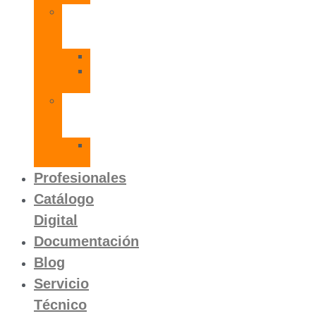
Radiadores
de
Aluminio
Orion
Orion
HP
Calentador
Eléctrico
Instantáneo
Mito
SLVP
Profesionales
Catálogo
Digital
Documentación
Blog
Servicio
Técnico