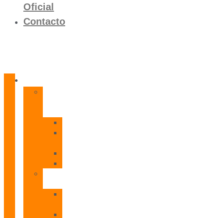
Oficial
Contacto
Productos
Calentadores
a
Gas
CETI
CPE
T
CADI
CAMI
Termos
Eléctricos
TDD
Plus
TDG