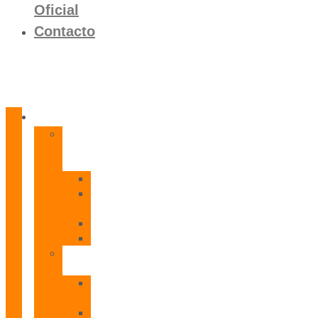
Oficial
Contacto
Productos
Calentadores
a
Gas
CETI
CPE
T
CADI
CAMI
Termos
Eléctricos
TDD
Plus
TDG