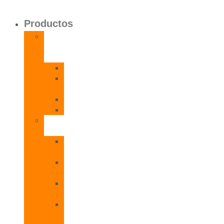
Productos
Calentadores
a
Gas
CETI
CPE
T
CADI
CAMI
Termos
Eléctricos
TDD
Plus
TDG
Plus
TDF
Plus
TBL
Plus