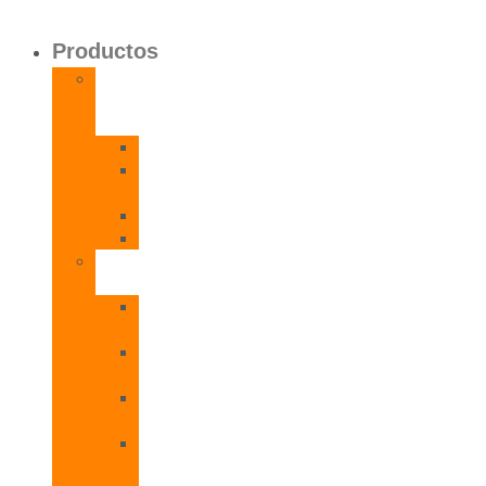
Productos
Calentadores
a
Gas
CETI
CPE
T
CADI
CAMI
Termos
Eléctricos
TDD
Plus
TDG
Plus
TDF
Plus
TBL
Plus