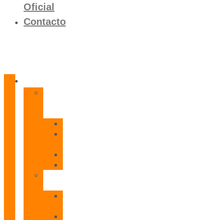
Oficial
Contacto
Productos
Calentadores
a
Gas
CETI
CPE
T
CADI
CAMI
Termos
Eléctricos
TDD
Plus
TDG