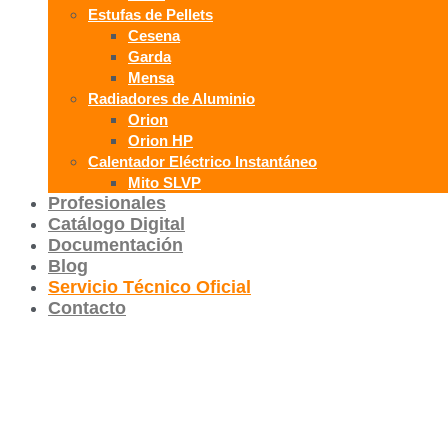
Estufas de Pellets
Cesena
Garda
Mensa
Radiadores de Aluminio
Orion
Orion HP
Calentador Eléctrico Instantáneo
Mito SLVP
Profesionales
Catálogo Digital
Documentación
Blog
Servicio Técnico Oficial
Contacto