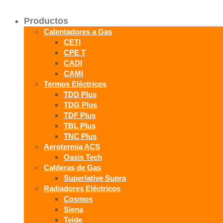
Productos
Calentadores a Gas
CETI
CPE T
CADI
CAMI
Termos Eléctricos
TDD Plus
TDG Plus
TDF Plus
TBL Plus
TNC Plus
Aerotermia ACS
Oasis Tech
Calderas de Gas
Superlative Supra
Radiadores Eléctricos
Cosmos
Siena
Teide