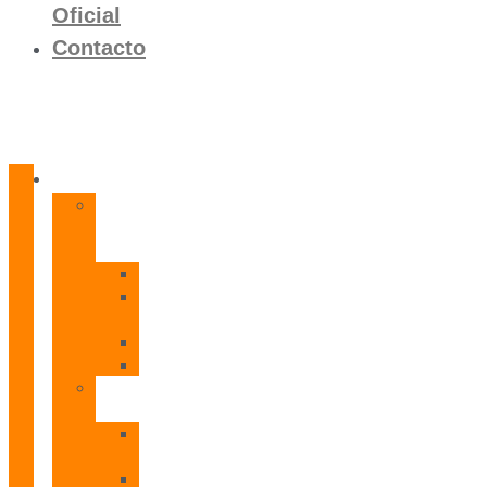
Oficial
Contacto
Productos
Calentadores
a
Gas
CETI
CPE
T
CADI
CAMI
Termos
Eléctricos
TDD
Plus
TDG