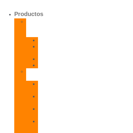
Productos
Calentadores
a
Gas
CETI
CPE
T
CADI
CAMI
Termos
Eléctricos
TDD
Plus
TDG
Plus
TDF
Plus
TBL
Plus