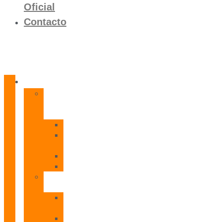
Oficial
Contacto
Productos
Calentadores
a
Gas
CETI
CPE
T
CADI
CAMI
Termos
Eléctricos
TDD
Plus
TDG