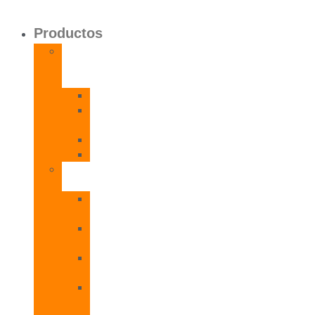
Productos
Calentadores
a
Gas
CETI
CPE
T
CADI
CAMI
Termos
Eléctricos
TDD
Plus
TDG
Plus
TDF
Plus
TBL
Plus