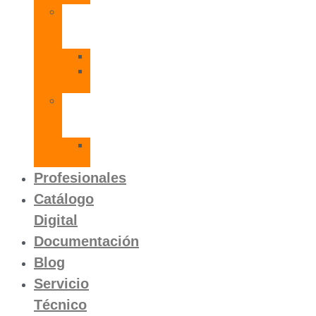
Radiadores
de
Aluminio
Orion
Orion
HP
Calentador
Eléctrico
Instantáneo
Mito
SLVP
Profesionales
Catálogo
Digital
Documentación
Blog
Servicio
Técnico