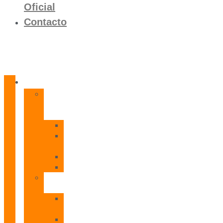
Oficial
Contacto
Productos
Calentadores
a
Gas
CETI
CPE
T
CADI
CAMI
Termos
Eléctricos
TDD
Plus
TDG