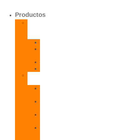
Productos
Calentadores
a
Gas
CETI
CPE
T
CADI
CAMI
Termos
Eléctricos
TDD
Plus
TDG
Plus
TDF
Plus
TBL
Plus