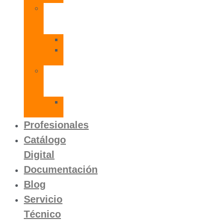
Radiadores
de
Aluminio
Orion
Orion
HP
Calentador
Eléctrico
Instantáneo
Mito
SLVP
Profesionales
Catálogo
Digital
Documentación
Blog
Servicio
Técnico