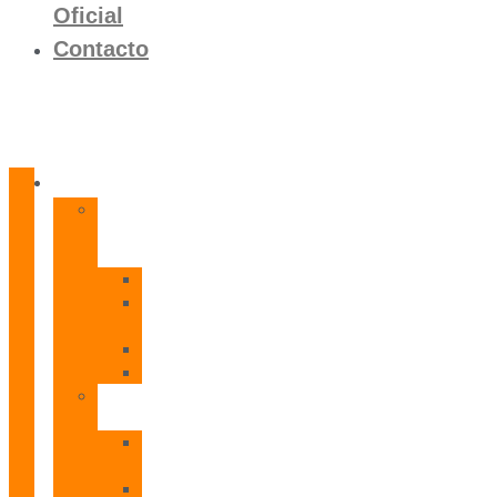
Oficial
Contacto
Productos
Calentadores
a
Gas
CETI
CPE
T
CADI
CAMI
Termos
Eléctricos
TDD
Plus
TDG