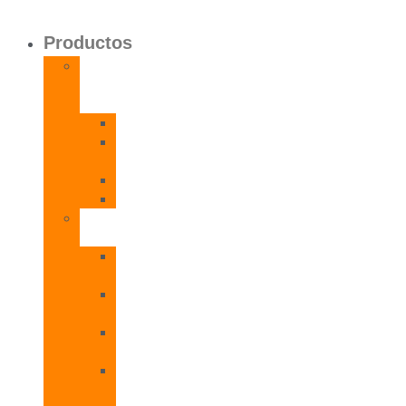
Productos
Calentadores
a
Gas
CETI
CPE
T
CADI
CAMI
Termos
Eléctricos
TDD
Plus
TDG
Plus
TDF
Plus
TBL
Plus