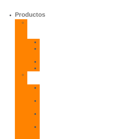
Productos
Calentadores
a
Gas
CETI
CPE
T
CADI
CAMI
Termos
Eléctricos
TDD
Plus
TDG
Plus
TDF
Plus
TBL
Plus