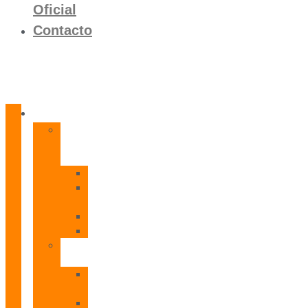
Oficial
Contacto
Productos
Calentadores
a
Gas
CETI
CPE
T
CADI
CAMI
Termos
Eléctricos
TDD
Plus
TDG