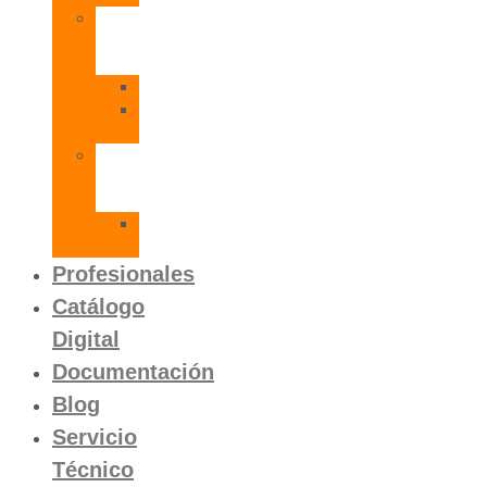
Radiadores
de
Aluminio
Orion
Orion
HP
Calentador
Eléctrico
Instantáneo
Mito
SLVP
Profesionales
Catálogo
Digital
Documentación
Blog
Servicio
Técnico