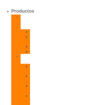
Productos
Calentadores
a
Gas
CETI
CPE
T
CADI
CAMI
Termos
Eléctricos
TDD
Plus
TDG
Plus
TDF
Plus
TBL
Plus