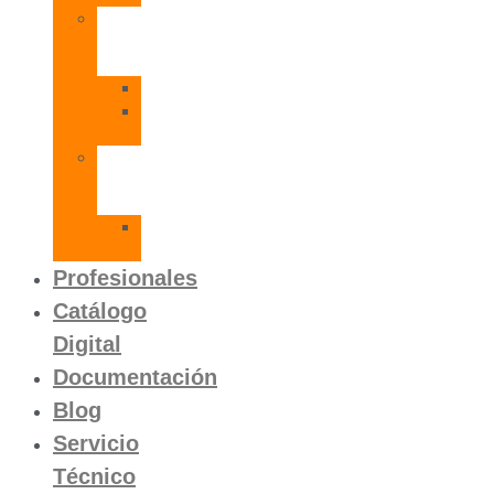
Radiadores
de
Aluminio
Orion
Orion
HP
Calentador
Eléctrico
Instantáneo
Mito
SLVP
Profesionales
Catálogo
Digital
Documentación
Blog
Servicio
Técnico