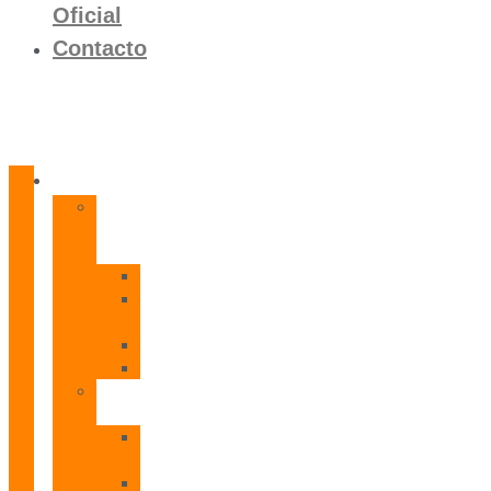
Oficial
Contacto
Productos
Calentadores
a
Gas
CETI
CPE
T
CADI
CAMI
Termos
Eléctricos
TDD
Plus
TDG