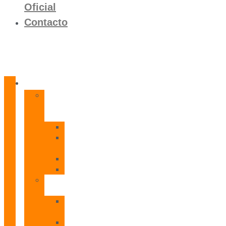
Oficial
Contacto
Productos
Calentadores
a
Gas
CETI
CPE
T
CADI
CAMI
Termos
Eléctricos
TDD
Plus
TDG