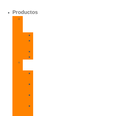
Productos
Calentadores
a
Gas
CETI
CPE
T
CADI
CAMI
Termos
Eléctricos
TDD
Plus
TDG
Plus
TDF
Plus
TBL
Plus