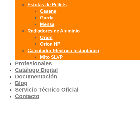
Estufas de Pellets
Cesena
Garda
Mensa
Radiadores de Aluminio
Orion
Orion HP
Calentador Eléctrico Instantáneo
Mito SLVP
Profesionales
Catálogo Digital
Documentación
Blog
Servicio Técnico Oficial
Contacto