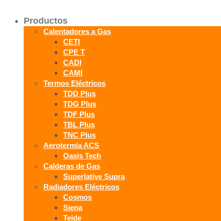
Productos
Calentadores a Gas
CETI
CPE T
CADI
CAMI
Termos Eléctricos
TDD Plus
TDG Plus
TDF Plus
TBL Plus
TNC Plus
Aerotermia ACS
Oasis Tech
Calderas de Gas
Superlative Supra
Radiadores Eléctricos
Cosmos
Siena
Teide