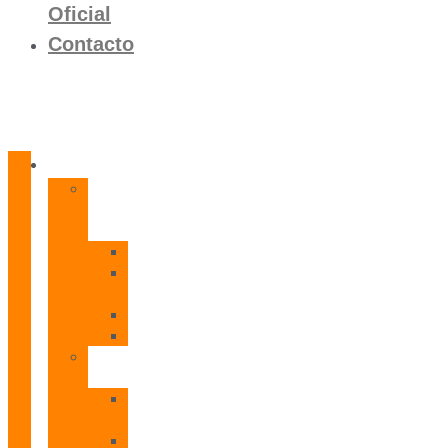
Oficial
Contacto
Productos
Calentadores
a
Gas
CETI
CPE
T
CADI
CAMI
Termos
Eléctricos
TDD
Plus
TDG