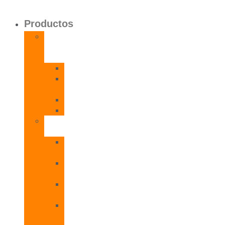
Productos
Calentadores
a
Gas
CETI
CPE
T
CADI
CAMI
Termos
Eléctricos
TDD
Plus
TDG
Plus
TDF
Plus
TBL
Plus