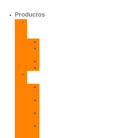
Productos
Calentadores
a
Gas
CETI
CPE
T
CADI
CAMI
Termos
Eléctricos
TDD
Plus
TDG
Plus
TDF
Plus
TBL
Plus