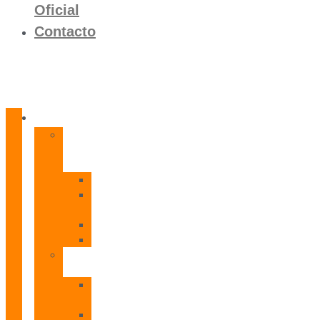
Oficial
Contacto
Productos
Calentadores
a
Gas
CETI
CPE
T
CADI
CAMI
Termos
Eléctricos
TDD
Plus
TDG