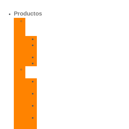
Productos
Calentadores
a
Gas
CETI
CPE
T
CADI
CAMI
Termos
Eléctricos
TDD
Plus
TDG
Plus
TDF
Plus
TBL
Plus