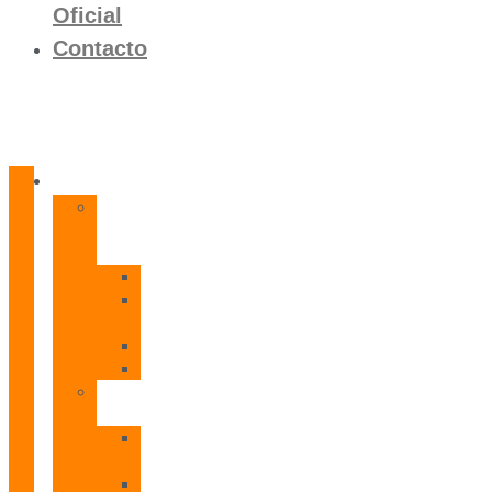
Oficial
Contacto
Productos
Calentadores
a
Gas
CETI
CPE
T
CADI
CAMI
Termos
Eléctricos
TDD
Plus
TDG