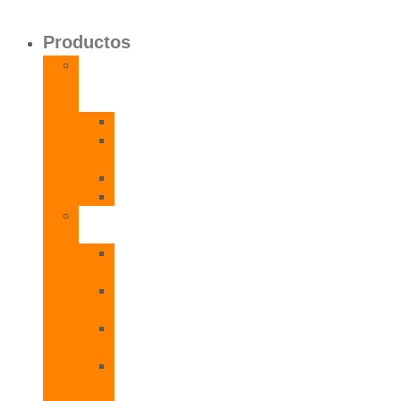
Productos
Calentadores
a
Gas
CETI
CPE
T
CADI
CAMI
Termos
Eléctricos
TDD
Plus
TDG
Plus
TDF
Plus
TBL
Plus