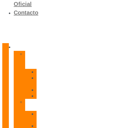
Oficial
Contacto
Productos
Calentadores
a
Gas
CETI
CPE
T
CADI
CAMI
Termos
Eléctricos
TDD
Plus
TDG