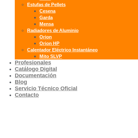
Estufas de Pellets
Cesena
Garda
Mensa
Radiadores de Aluminio
Orion
Orion HP
Calentador Eléctrico Instantáneo
Mito SLVP
Profesionales
Catálogo Digital
Documentación
Blog
Servicio Técnico Oficial
Contacto