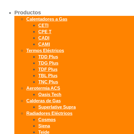
Productos
Calentadores a Gas
CETI
CPE T
CADI
CAMI
Termos Eléctricos
TDD Plus
TDG Plus
TDF Plus
TBL Plus
TNC Plus
Aerotermia ACS
Oasis Tech
Calderas de Gas
Superlative Supra
Radiadores Eléctricos
Cosmos
Siena
Teide