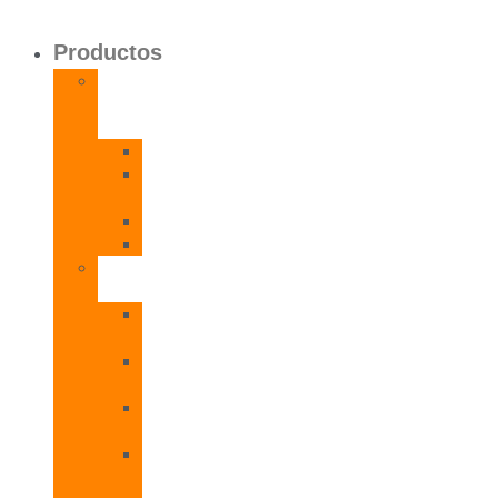
Productos
Calentadores
a
Gas
CETI
CPE
T
CADI
CAMI
Termos
Eléctricos
TDD
Plus
TDG
Plus
TDF
Plus
TBL
Plus