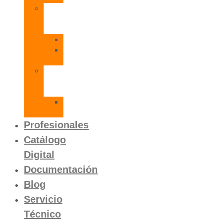
Radiadores
de
Aluminio
Orion
Orion
HP
Calentador
Eléctrico
Instantáneo
Mito
SLVP
Profesionales
Catálogo
Digital
Documentación
Blog
Servicio
Técnico