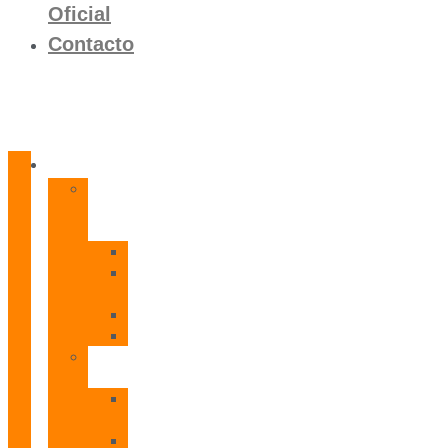
Oficial
Contacto
Productos
Calentadores
a
Gas
CETI
CPE
T
CADI
CAMI
Termos
Eléctricos
TDD
Plus
TDG