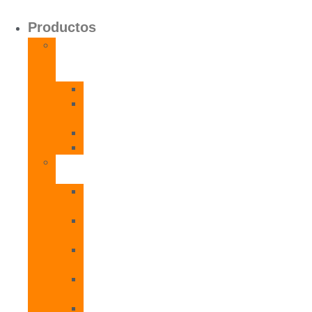
Productos
Calentadores
a
Gas
CETI
CPE
T
CADI
CAMI
Termos
Eléctricos
TDD
Plus
TDG
Plus
TDF
Plus
TBL
Plus
TNC