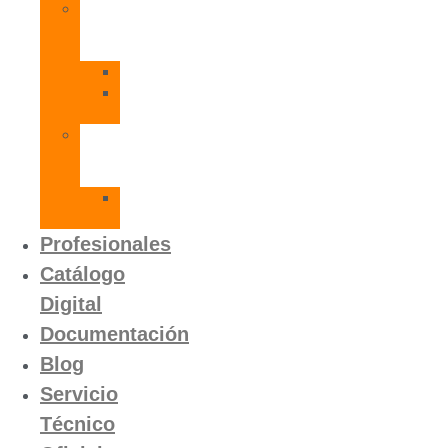
Radiadores
de
Aluminio
Orion
Orion
HP
Calentador
Eléctrico
Instantáneo
Mito
SLVP
Profesionales
Catálogo
Digital
Documentación
Blog
Servicio
Técnico