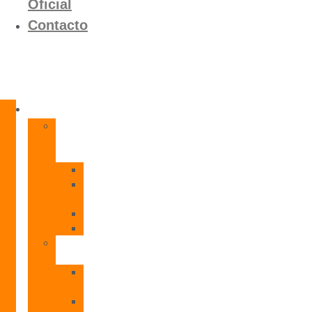
Oficial
Contacto
Productos
Calentadores
a
Gas
CETI
CPE
T
CADI
CAMI
Termos
Eléctricos
TDD
Plus
TDG