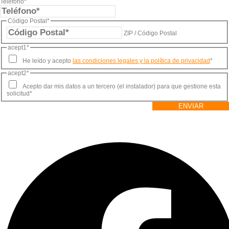
Teléfono
*
Código Postal
*
ZIP / Código Postal
acept1
*
He leído y acepto
las condiciones legales y la política de privacidad
*
acept2
*
Acepto dar mis datos a un tercero (el instalador) para que gestione esta
solicitud
*