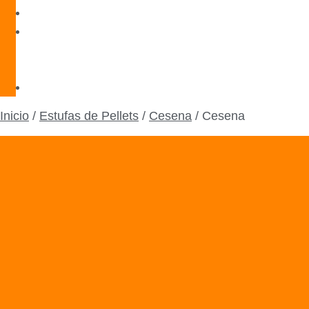
Blog
Servicio
Técnico
Oficial
Contacto
Inicio
/
Estufas de Pellets
/
Cesena
/ Cesena