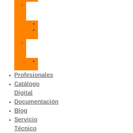
Radiadores
de
Aluminio
Orion
Orion
HP
Calentador
Eléctrico
Instantáneo
Mito
SLVP
Profesionales
Catálogo
Digital
Documentación
Blog
Servicio
Técnico