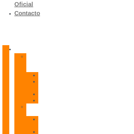
Oficial
Contacto
Productos
Calentadores
a
Gas
CETI
CPE
T
CADI
CAMI
Termos
Eléctricos
TDD
Plus
TDG