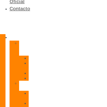
Oficial
Contacto
Productos
Calentadores
a
Gas
CETI
CPE
T
CADI
CAMI
Termos
Eléctricos
TDD
Plus
TDG