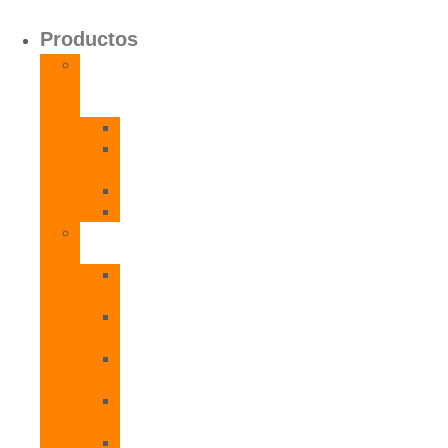
Productos
Calentadores
a
Gas
CETI
CPE
T
CADI
CAMI
Termos
Eléctricos
TDD
Plus
TDG
Plus
TDF
Plus
TBL
Plus
TNC