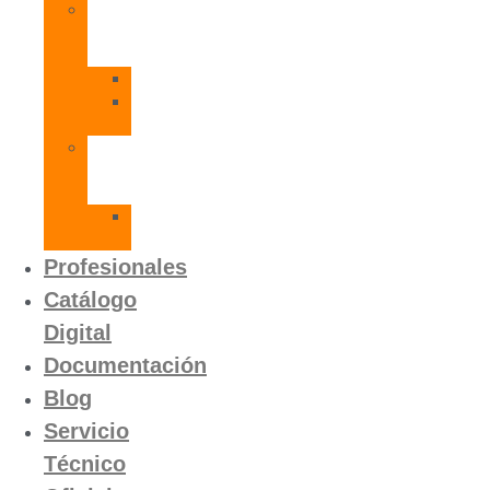
Radiadores
de
Aluminio
Orion
Orion
HP
Calentador
Eléctrico
Instantáneo
Mito
SLVP
Profesionales
Catálogo
Digital
Documentación
Blog
Servicio
Técnico