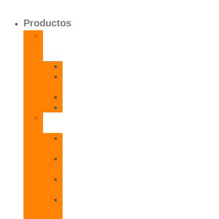
Productos
Calentadores
a
Gas
CETI
CPE
T
CADI
CAMI
Termos
Eléctricos
TDD
Plus
TDG
Plus
TDF
Plus
TBL
Plus