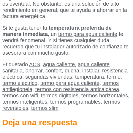
es eventual. No obstante, es una solución de alto
rendimiento en general, que te ayuda a ahorrar en la
factura energética.
Si te gusta tener tu
temperatura preferida de
manera inmediata
, un
termo para agua caliente
te
vendrá fenomenal. Y si tienes cualquier duda,
recuerda que tu instalador autorizado de confianza te
asesorará con mucho gusto.
Etiquetado
ACS
,
agua caliente
,
agua caliente
sanitaria
,
ahorrar
,
confort
,
ducha
,
instalar
,
resistencia
eléctrica
,
segundas viviendas
,
temperatura
,
termo
,
termo eléctrico
,
termo para agua caliente
,
termos
antilegionela
,
termos con resistencia anticalcárea
,
termos con wifi
,
termos digitales
,
termos horizontales
,
termos inteligentes
,
termos programables
,
termos
reversibles
,
termos slim
Deja una respuesta