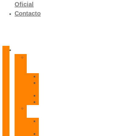
Oficial
Contacto
Productos
Calentadores
a
Gas
CETI
CPE
T
CADI
CAMI
Termos
Eléctricos
TDD
Plus
TDG