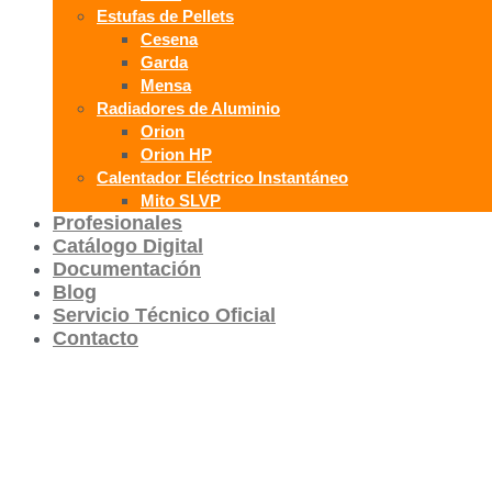
Estufas de Pellets
Cesena
Garda
Mensa
Radiadores de Aluminio
Orion
Orion HP
Calentador Eléctrico Instantáneo
Mito SLVP
Profesionales
Catálogo Digital
Documentación
Blog
Servicio Técnico Oficial
Contacto