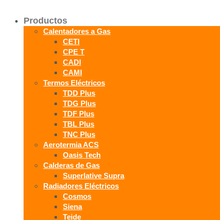
Productos
Calentadores a Gas
CETI
CPE T
CADI
CAMI
Termos Eléctricos
TDD Plus
TDG Plus
TDF Plus
TBL Plus
TNC Plus
Aerotermia ACS
Oasis Tech
Calderas de Gas
Superlative Supra
Radiadores Eléctricos
Cosmos
Siena
Teide