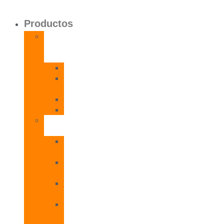
Productos
Calentadores
a
Gas
CETI
CPE
T
CADI
CAMI
Termos
Eléctricos
TDD
Plus
TDG
Plus
TDF
Plus
TBL
Plus