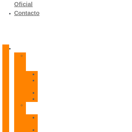
Oficial
Contacto
Productos
Calentadores
a
Gas
CETI
CPE
T
CADI
CAMI
Termos
Eléctricos
TDD
Plus
TDG