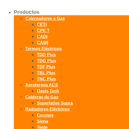
Productos
Calentadores a Gas
CETI
CPE T
CADI
CAMI
Termos Eléctricos
TDD Plus
TDG Plus
TDF Plus
TBL Plus
TNC Plus
Aerotermia ACS
Oasis Tech
Calderas de Gas
Superlative Supra
Radiadores Eléctricos
Cosmos
Siena
Teide