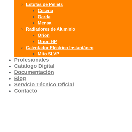
Estufas de Pellets
Cesena
Garda
Mensa
Radiadores de Aluminio
Orion
Orion HP
Calentador Eléctrico Instantáneo
Mito SLVP
Profesionales
Catálogo Digital
Documentación
Blog
Servicio Técnico Oficial
Contacto