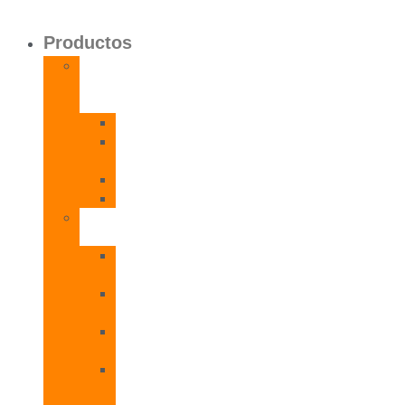
Productos
Calentadores
a
Gas
CETI
CPE
T
CADI
CAMI
Termos
Eléctricos
TDD
Plus
TDG
Plus
TDF
Plus
TBL
Plus