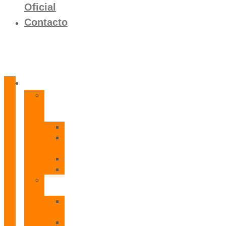
Oficial
Contacto
Productos
Calentadores
a
Gas
CETI
CPE
T
CADI
CAMI
Termos
Eléctricos
TDD
Plus
TDG