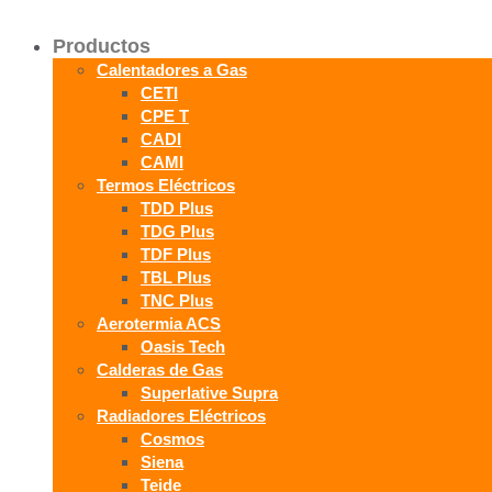
Productos
Calentadores a Gas
CETI
CPE T
CADI
CAMI
Termos Eléctricos
TDD Plus
TDG Plus
TDF Plus
TBL Plus
TNC Plus
Aerotermia ACS
Oasis Tech
Calderas de Gas
Superlative Supra
Radiadores Eléctricos
Cosmos
Siena
Teide