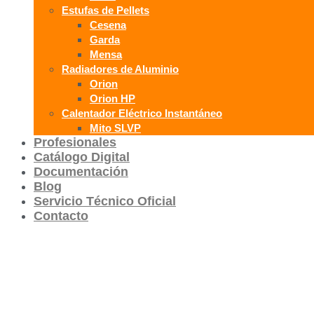
Estufas de Pellets
Cesena
Garda
Mensa
Radiadores de Aluminio
Orion
Orion HP
Calentador Eléctrico Instantáneo
Mito SLVP
Profesionales
Catálogo Digital
Documentación
Blog
Servicio Técnico Oficial
Contacto